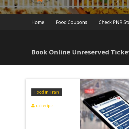
Home
Food Coupons
Check PNR St
Book Online Unreserved Ticke
Food in Train
railrecipe