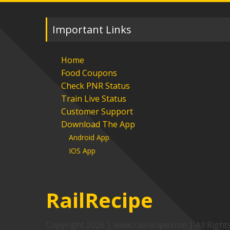
Important Links
Home
Food Coupons
Check PNR Status
Train Live Status
Customer Support
Download The App
Android App
IOS App
RailRecipe
Copyright 2026
|
www.railrecipe.com
|
All Right