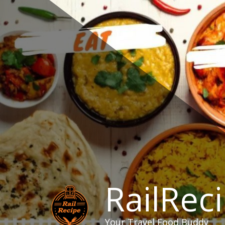
Skip
to
content
RailRec
Your Travel Food Buddy