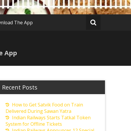
nload The App
e App
Recent Posts
How to Get Satvik Food on Train
Delivered During Sawan Yatra
Indian Railways Starts Tatkal Token
System for Offline Tickets
Indian Railways Announces 12 Special